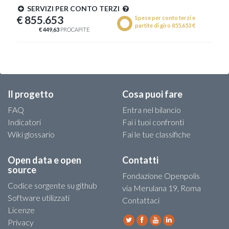
SERVIZI PER CONTO TERZI
€ 855.653
Spese per conto terzi e
partite di giro 855.653 €
€ 449,63
PROCAPITE
Il progetto
Cosa puoi fare
FAQ
Entra nel bilancio
Indicatori
Fai i tuoi confronti
Wiki glossario
Fai le tue classifiche
Open data e open
Contatti
source
Fondazione Openpolis
Codice sorgente su github
via Merulana 19, Roma
Software utilizzati
Contattaci
Licenze
Privacy