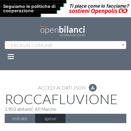
open
beta
bilanci
rendiamoci conto
CERCA UN COMUNE
Mostra/nascondi
navigazione
ACCEDI AI DATI JSON
ROCCAFLUVIONE
1.903 abitanti
AP
,
Marche
entrate
spese