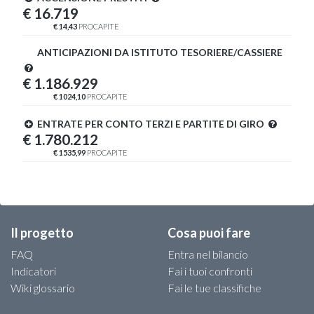
€ 16.719
€ 14,43
PROCAPITE
ANTICIPAZIONI DA ISTITUTO TESORIERE/CASSIERE
€ 1.186.929
€ 1024,10
PROCAPITE
ENTRATE PER CONTO TERZI E PARTITE DI GIRO
€ 1.780.212
€ 1535,99
PROCAPITE
Il progetto
Cosa puoi fare
FAQ
Entra nel bilancio
Indicatori
Fai i tuoi confronti
Wiki glossario
Fai le tue classifiche