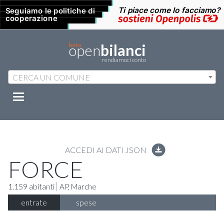
open
beta
bilanci
rendiamoci conto
CERCA UN COMUNE
Mostra/nascondi
navigazione
ACCEDI AI DATI JSON
FORCE
1.159 abitanti
AP
,
Marche
entrate
spese